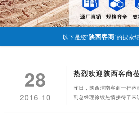
陕西客商
以下是您"
"的搜索
28
热烈欢迎陕西客商
昨日，陕西渭南客商一行莅
2016-10
副总经理徐续热情接待了来