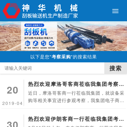
以下是您"
考察采购
"的搜索结果
热烈欢迎摩洛哥客商莅临我集团考察采
20
购
近日，摩洛哥客商一行莅临我集团，就设备采
购等相关事宜进行参观考察，我集团电子商务
2019-04
四公司团队负责人侯加伟热情接待了客商一
行。此次来访的摩洛哥客商是我集团的老客
热烈欢迎伊朗客商一行莅临我集团考察
30
户，去年订购了调度绞车等设备，对我集团过