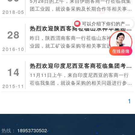
采购
5月28日的上午，来自伊朗客商一行莅临我集
硬的...
团工业园，就设备采购及长期合作等相关事宜
价格是多少
2018-05
进行参观考察。
可以介绍下你们的产品么？
热烈欢迎陕西客商莅临山东神华集团考
28
察采购
昨日，陕西渭南客商一行莅临山东神华集团工
业园，就工矿设备采购等相关事宜进行参观考
2016-10
察，神华集团电子商务公司副总经理徐续热情
接待了来访客商一行。
热烈欢迎印度尼西亚客商莅临集团考察
14
采购
11月11日上午，来自印度尼西亚的客商一行
莅临我集团，就设备采购的相关问题进行参观
2015-11
考察，我集团国际贸易公司副总经理高文雷、
电商一公司经理李鹏等领导陪同接待，并对客
1
商的到来表示热烈欢迎。
热线：
18953730502