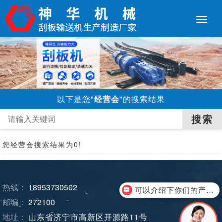
以下是您"
经营会
"的搜索结果
您
经营会
搜索结果为0!
热线：
18953730502
可以介绍下你们的产品么？
邮编：
272100
地址：
山东省济宁市高新区开源路11号