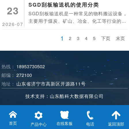
从而实现物料的输送。这种输送机具有结构简
SGD刮板输送机的使用分类
23
单、运行可靠、安装维护方便等特点，应用...
SGD刮板输送机是一种常见的物料搬运设备，
主要用于煤炭、矿山、冶金、化工等行业的散
2026-07
状物料的连续输送。其工作原理是利用链条带
动固定在链条上的刮板，在封闭的槽体中移
1
2
3
4
5
下页
末页
动，从而将物料从一处输送到另一处。
热线：
18953730502
邮编：
272100
地址：
山东省济宁市高新区开源路11号
技术支持：山东酷科大数据有限公司
Copyright© 2019 神华机械 - 刮板输送机生产制造厂家 All
rights reserved.
首页
在线客服
电话
返回顶部
产品中心