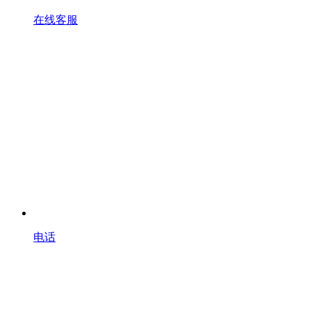
在线客服
电话