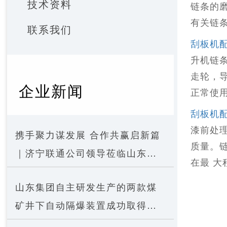
技术资料
链条的
有关链
联系我们
刮板机
升机链
走轮，
企业新闻
正常使
刮板机
漆前处
携手聚力谋发展 合作共赢启新篇
质量。
｜济宁联通公司领导莅临山东集
在最 
团考察洽谈合作
山东集团自主研发生产的两款煤
矿井下自动隔爆装置成功取得矿
用产品安全标志证书