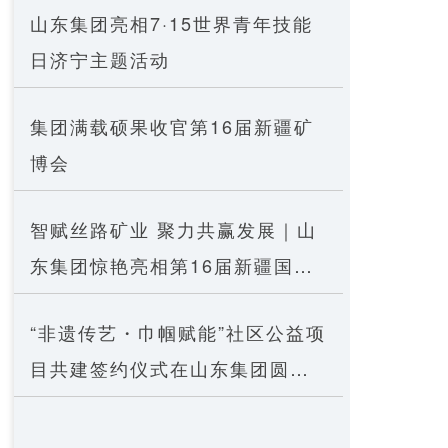
山东集团亮相7·15世界青年技能
日济宁主题活动
集团满载硕果收官第16届新疆矿
博会
智赋丝路矿业 聚力共赢发展｜山
东集团惊艳亮相第16届新疆国际
矿博会
“非遗传艺・巾帼赋能”社区公益项
目共建签约仪式在山东集团圆满
举行